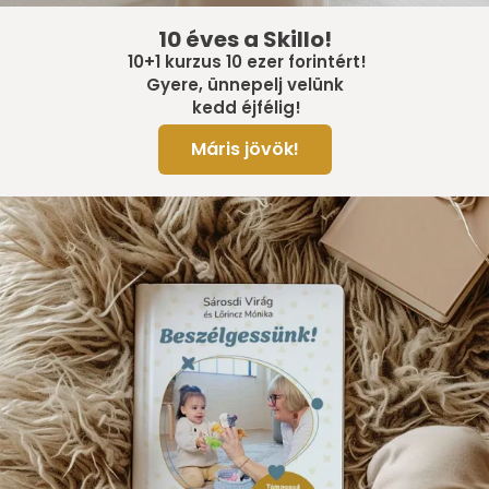
10 éves a Skillo!
10+1 kurzus 10 ezer forintért!
Gyere, ünnepelj velünk
kedd éjfélig!
Máris jövök!