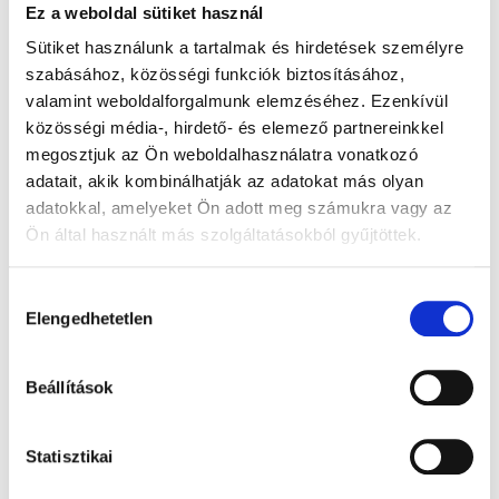
Mi számít szónak? Így számold meg a
Ez a weboldal sütiket használ
gyermeked aktív szókincsét
Sütiket használunk a tartalmak és hirdetések személyre
szabásához, közösségi funkciók biztosításához,
Az aktív szókincs számolása sok szülőben kelt
bizonytalanságot, különösen akkor, amikor felmerül a
valamint weboldalforgalmunk elemzéséhez. Ezenkívül
két éves kor körüli 50 szavas elvárás. Az aktív
közösségi média-, hirdető- és elemező partnereinkkel
megosztjuk az Ön weboldalhasználatra vonatkozó
Sárosdi Virág
2026.07.30.
adatait, akik kombinálhatják az adatokat más olyan
adatokkal, amelyeket Ön adott meg számukra vagy az
Ön által használt más szolgáltatásokból gyűjtöttek.
Hozzájárulás
Elengedhetetlen
kiválasztása
Beállítások
Statisztikai