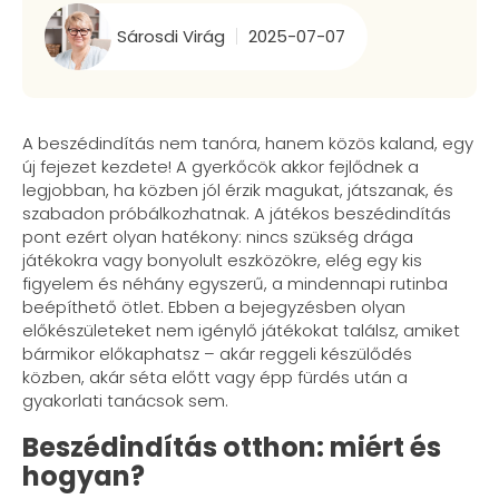
Sárosdi Virág
2025-07-07
A beszédindítás nem tanóra, hanem közös kaland, egy
új fejezet kezdete! A gyerkőcök akkor fejlődnek a
legjobban, ha közben jól érzik magukat, játszanak, és
szabadon próbálkozhatnak. A játékos beszédindítás
pont ezért olyan hatékony: nincs szükség drága
játékokra vagy bonyolult eszközökre, elég egy kis
figyelem és néhány egyszerű, a mindennapi rutinba
beépíthető ötlet. Ebben a bejegyzésben olyan
előkészületeket nem igénylő játékokat találsz, amiket
bármikor előkaphatsz – akár reggeli készülődés
közben, akár séta előtt vagy épp fürdés után a
gyakorlati tanácsok sem.
Beszédindítás otthon: miért és
hogyan?