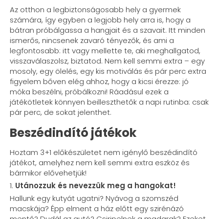
Az otthon a legbiztonságosabb hely a gyermek
számára, így egyben a legjobb hely arra is, hogy a
bátran próbálgassa a hangjait és a szavait. Itt minden
ismerős, nincsenek zavaró tényezők, és ami a
legfontosabb: itt vagy mellette te, aki meghallgatod,
visszaválaszolsz, biztatod. Nem kell semmi extra – egy
mosoly, egy ölelés, egy kis motiválás és pár perc extra
figyelem bőven elég ahhoz, hogy a kicsi érezze: jó
móka beszélni, próbálkozni! Ráadásul ezek a
játékötletek könnyen beilleszthetők a napi rutinba: csak
pár perc, de sokat jelenthet.
Beszédindító játékok
Hoztam 3+1 előkészületet nem igénylő beszédindító
játékot, amelyhez nem kell semmi extra eszköz és
bármikor elővehetjük!
1.
Utánozzuk és nevezzük meg a hangokat!
Hallunk egy kutyát ugatni? Nyávog a szomszéd
macskája? Épp elment a ház előtt egy szirénázó
mentő? Dudál az autó? Csiripelnek a madarak? Ezeket