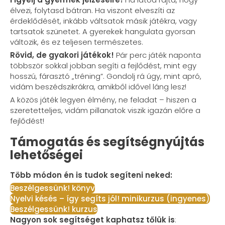
élvezi, folytasd bátran. Ha viszont elveszíti az
érdeklődését, inkább váltsatok másik játékra, vagy
tartsatok szünetet. A gyerekek hangulata gyorsan
változik, és ez teljesen természetes.
Rövid, de gyakori játékok!
Pár perc játék naponta
többször sokkal jobban segíti a fejlődést, mint egy
hosszú, fárasztó „tréning”. Gondolj rá úgy, mint apró,
vidám beszédszikrákra, amikből idővel láng lesz!
A közös játék legyen élmény, ne feladat – hiszen a
szeretetteljes, vidám pillanatok viszik igazán előre a
fejlődést!
Támogatás és segítségnyújtás
lehetőségei
Több módon én is tudok segíteni neked:
Beszélgessünk! könyv
Nyelvi késés – így segíts jól! minikurzus (ingyenes)
Beszélgessünk! kurzus
Nagyon sok segítséget kaphatsz tőlük is
: