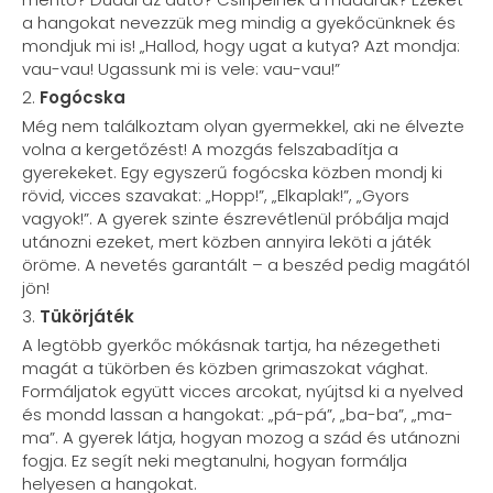
a hangokat nevezzük meg mindig a gyekőcünknek és
mondjuk mi is! „Hallod, hogy ugat a kutya? Azt mondja:
vau-vau! Ugassunk mi is vele: vau-vau!”
2.
Fogócska
Még nem találkoztam olyan gyermekkel, aki ne élvezte
volna a kergetőzést! A mozgás felszabadítja a
gyerekeket. Egy egyszerű fogócska közben mondj ki
rövid, vicces szavakat: „Hopp!”, „Elkaplak!”, „Gyors
vagyok!”. A gyerek szinte észrevétlenül próbálja majd
utánozni ezeket, mert közben annyira leköti a játék
öröme. A nevetés garantált – a beszéd pedig magától
jön!
3.
Tükörjáték
A legtöbb gyerkőc mókásnak tartja, ha nézegetheti
magát a tükörben és közben grimaszokat vághat.
Formáljatok együtt vicces arcokat, nyújtsd ki a nyelved
és mondd lassan a hangokat: „pá-pá”, „ba-ba”, „ma-
ma”. A gyerek látja, hogyan mozog a szád és utánozni
fogja. Ez segít neki megtanulni, hogyan formálja
helyesen a hangokat.