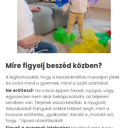
Mire figyelj beszéd közben?
A legfontosabb, hogy a beszédindítás maradjon játék
és öröm mind a gyermek, mind a szülő számára!
Ne erőltesd!
Ha a kicsi éppen fáradt, nyűgös, vagy
egyszerűen nem akar bekapcsolódni, az teljesen
rendben van. Térjetek vissza később. A nyugodt,
felszabadult hangulat sokkal többet segít, mint a
hosszas erőltetés, „gyakorlás”. Kerüld a „mondd azt,
hogy…” típusú utasításokat!
Figyelj a gyermek jelzéseire!
Ha látod rajta, hogy