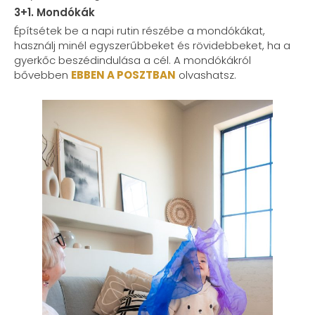
3+1. Mondókák
Építsétek be a napi rutin részébe a mondókákat,
használj minél egyszerűbbeket és rövidebbeket, ha a
gyerkőc beszédindulása a cél. A mondókákról
bővebben
EBBEN A POSZTBAN
olvashatsz.