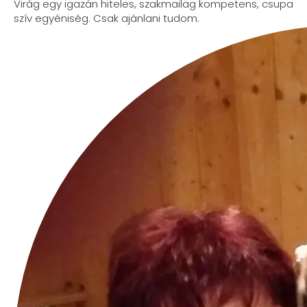
Virág egy igazán hiteles, szakmailag kompetens, csupa
szív egyéniség. Csak ajánlani tudom.