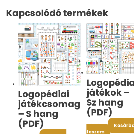
Kapcsolódó termékek
Logopédia
játékok –
Logopédiai
Sz hang
játékcsomag
(PDF)
– S hang
(PDF)
5.900
FT
Kosárb
teszem