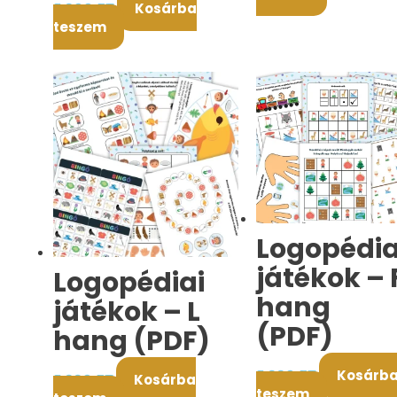
5.900
FT
Kosárba
teszem
Logopédia
játékok – 
Logopédiai
hang
játékok – L
(PDF)
hang (PDF)
5.990
FT
Kosárb
5.990
FT
Kosárba
teszem