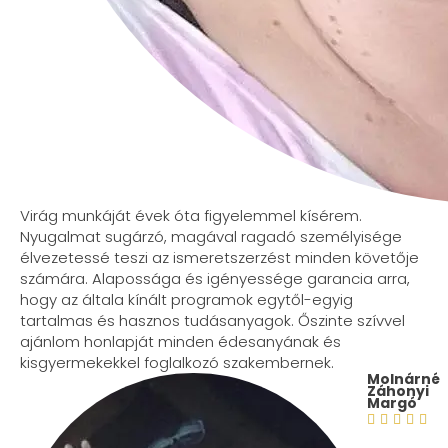
Virág munkáját évek óta figyelemmel kísérem.
Nyugalmat sugárzó, magával ragadó személyisége
élvezetessé teszi az ismeretszerzést minden követője
számára. Alapossága és igényessége garancia arra,
hogy az általa kínált programok egytől-egyig
tartalmas és hasznos tudásanyagok. Őszinte szívvel
ajánlom honlapját minden édesanyának és
kisgyermekekkel foglalkozó szakembernek.
Molnárné
Záhonyi
Margó




