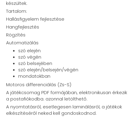
készültek.
Tartalom:
Hallásfigyelem fejlesztése
Hangfejlesztés
Rögzítés
Automatizálás
szó elején
szó végén
szó belsejében
szó elején/belsején/végén
mondatokban
Motoros differenciálás (Zs-S)
A játékcsomag PDF formájában, elektronikusan érkezik
a postafiókodba. azonnal letölthető.
A nyomtatásról, esetlegesen laminálásról, a játékok
elkészítéséről neked kell gondoskodnod.