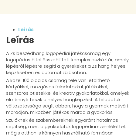
Leírás
Leírás
A Zs beszédhang logopédiai játékcsomag egy
logopédus által összeállított komplex eszköztár, amely
lépésről lépésre segíti a gyerekeket a Zs hang helyes
képzésében és automatizálásában.
A közel 100 oldalas csomag tele van letölthető
kártyákkal, mozgásos feladatokkal, játékokkal,
szenzoros ötletekkel és kreatív gyakorlatokkal, amelyek
élménnyé teszik a helyes hangképzést. A feladatok
változatossága segít abban, hogy a gyermek motivált
maradjon, miközben játékos marad a gyakorlás.
Szülőknek és szakembereknek egyaránt hatalmas
segítség, mert a gyakorlatok logopédiai szemlélettel,
mégis otthon is könnyen használható formában