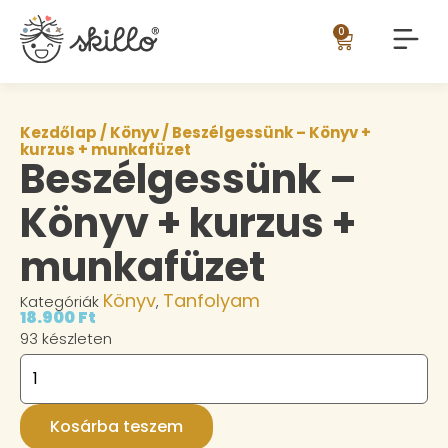
0
Kezdőlap
/
Könyv
/ Beszélgessünk – Könyv +
kurzus + munkafüzet
Beszélgessünk –
Könyv + kurzus +
munkafüzet
Könyv
Tanfolyam
Kategóriák
,
18.900
Ft
93 készleten
Kosárba teszem