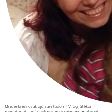
Mindenkinek csak ajánlani tudom ! Virág játékai
rengeteget segítenek nekem a mindennapokban!