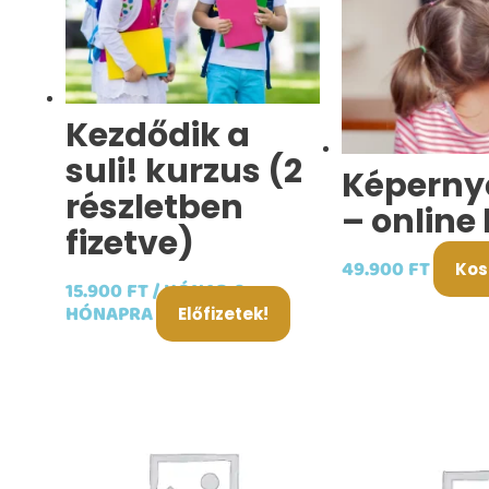
Kezdődik a
suli! kurzus (2
Képernyő
részletben
– online
fizetve)
49.900
FT
Kos
15.900
FT
/ HÓNAP, 2
HÓNAPRA
Előfizetek!