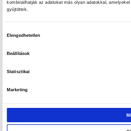
kombinálhatják az adatokat más olyan adatokkal, amelyeket
gyűjtöttek.
Hozzájárulás
Elengedhetetlen
kiválasztása
Beállítások
Statisztikai
Marketing
M