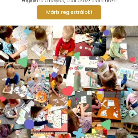
Foglald le a helyed, csatlakozz és kérdezz!
Máris regisztrálok!