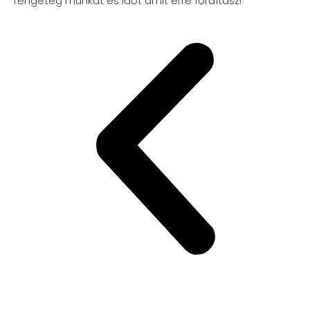
rengeteg munkát es időt amit erre fordítasz!