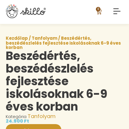
0
Kezdőlap
/
Tanfolyam
/ Beszédértés,
beszédészlelés fejlesztése iskolásoknak 6-9 éves
korban
Beszédértés,
beszédészlelés
fejlesztése
iskolásoknak 6-9
éves korban
Tanfolyam
Kategória
24.900
Ft