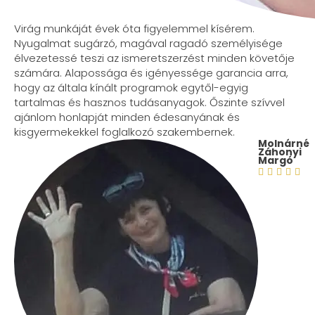
Virág munkáját évek óta figyelemmel kísérem.
Nyugalmat sugárzó, magával ragadó személyisége
élvezetessé teszi az ismeretszerzést minden követője
számára. Alapossága és igényessége garancia arra,
hogy az általa kínált programok egytől-egyig
tartalmas és hasznos tudásanyagok. Őszinte szívvel
ajánlom honlapját minden édesanyának és
kisgyermekekkel foglalkozó szakembernek.
Molnárné
Záhonyi
Margó




