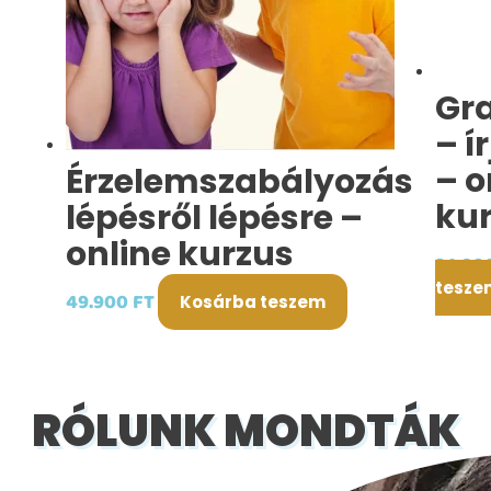
Gr
– í
– o
Érzelemszabályozás
ku
lépésről lépésre –
online kurzus
24.90
tesze
49.900
FT
Kosárba teszem
RÓLUNK MONDTÁK