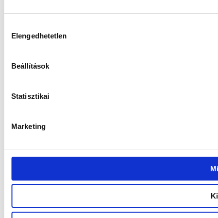
Hozzájárulás
Elengedhetetlen
kiválasztása
Beállítások
Statisztikai
Marketing
M
Ki