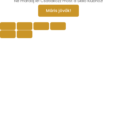
Ne maradj le! Csatlakozz most a Skillo Klubhoz!
Máris jövők!