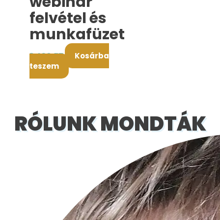
webinar
felvétel és
munkafüzet
3.490
FT
Kosárba
teszem
RÓLUNK MONDTÁK