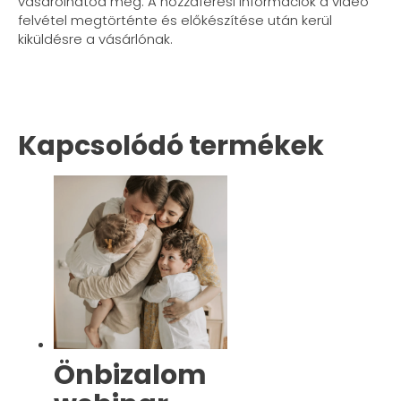
vásárolhatod meg. A hozzáférési információk a videó
felvétel megtörténte és előkészítése után kerül
kiküldésre a vásárlónak.
Kapcsolódó termékek
Önbizalom