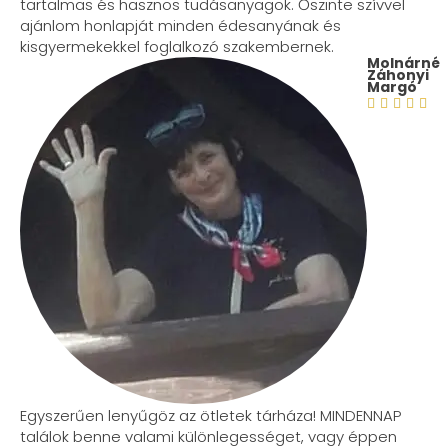
tartalmas és hasznos tudásanyagok. Őszinte szívvel
ajánlom honlapját minden édesanyának és
kisgyermekekkel foglalkozó szakembernek.
Molnárné
Záhonyi
Margó





Egyszerűen lenyűgöz az ötletek tárháza! MINDENNAP
találok benne valami különlegességet, vagy éppen