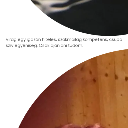
Virág egy igazán hiteles, szakmailag kompetens, csupa
szív egyéniség. Csak ajánlani tudom.