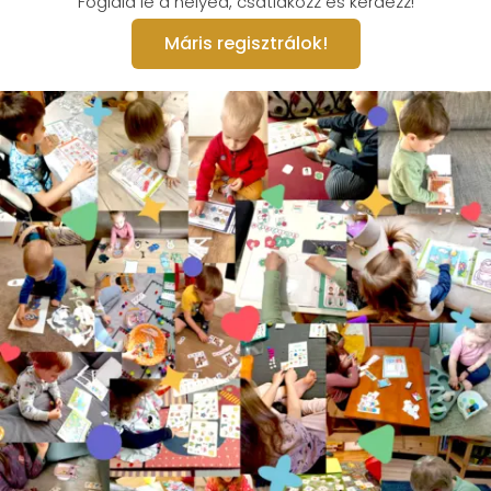
Foglald le a helyed, csatlakozz és kérdezz!
Máris regisztrálok!