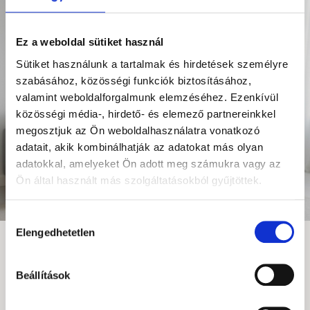
Ez a weboldal sütiket használ
Sütiket használunk a tartalmak és hirdetések személyre
szabásához, közösségi funkciók biztosításához,
valamint weboldalforgalmunk elemzéséhez. Ezenkívül
közösségi média-, hirdető- és elemező partnereinkkel
megosztjuk az Ön weboldalhasználatra vonatkozó
adatait, akik kombinálhatják az adatokat más olyan
adatokkal, amelyeket Ön adott meg számukra vagy az
Ön által használt más szolgáltatásokból gyűjtöttek.
Hozzájárulás
Elengedhetetlen
kiválasztása
10 éves a Skillo!
10+1 kurzus 10 ezer forintért!
Gyere, ünnepelj velünk
Beállítások
kedd éjfélig!