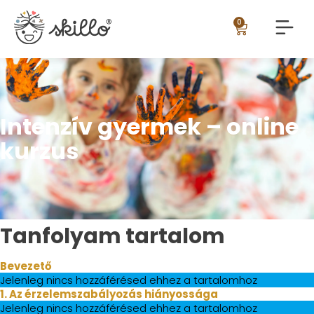
0
Intenzív gyermek – online
kurzus
Tanfolyam tartalom
Bevezető
Jelenleg nincs hozzáférésed ehhez a tartalomhoz
1. Az érzelemszabályozás hiányossága
Jelenleg nincs hozzáférésed ehhez a tartalomhoz