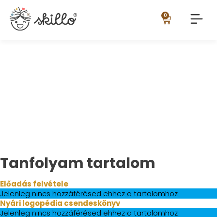
0
Honnan tudhatom, hogy a
gyermekem iskolaérett?
Tanfolyam tartalom
Előadás felvétele
Jelenleg nincs hozzáférésed ehhez a tartalomhoz
Nyári logopédia csendeskönyv
Jelenleg nincs hozzáférésed ehhez a tartalomhoz