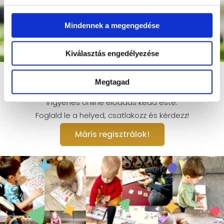
Mindennek a megengedése
Kiválasztás engedélyezése
Honnan tudhatom, hogy a
Megtagad
gyermekem iskolaérett?
Ingyenes online előadás kedd este.
Foglald le a helyed, csatlakozz és kérdezz!
Máris regisztrálok!