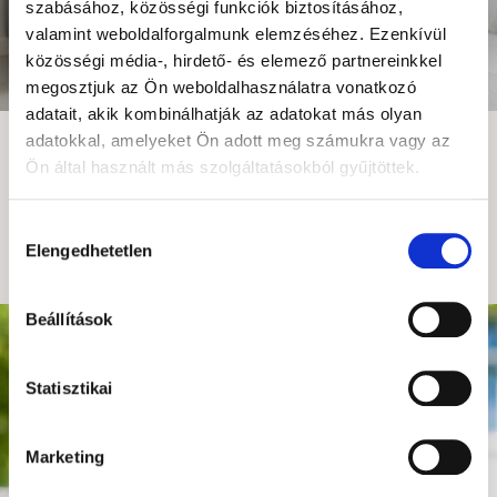
szabásához, közösségi funkciók biztosításához,
valamint weboldalforgalmunk elemzéséhez. Ezenkívül
közösségi média-, hirdető- és elemező partnereinkkel
megosztjuk az Ön weboldalhasználatra vonatkozó
adatait, akik kombinálhatják az adatokat más olyan
10 éves a Skillo!
adatokkal, amelyeket Ön adott meg számukra vagy az
10+1 kurzus 10 ezer forintért!
Ön által használt más szolgáltatásokból gyűjtöttek.
Gyere, ünnepelj velünk
kedd éjfélig!
Hozzájárulás
Elengedhetetlen
Máris jövök!
kiválasztása
Beállítások
Statisztikai
Marketing