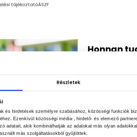
lési tájékoztató
ÁSZF
Honnan tu
Ing
Foglald
Részletek
ál
mak és hirdetések személyre szabásához, közösségi funkciók biz
hez. Ezenkívül közösségi média-, hirdető- és elemező partner
zó adatait, akik kombinálhatják az adatokat más olyan adatokka
sznált más szolgáltatásokból gyűjtöttek.