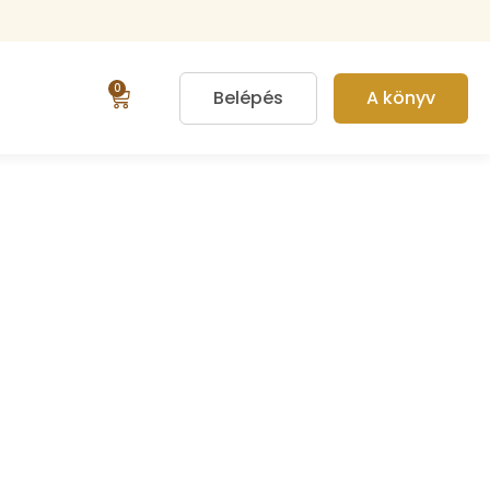
0
Belépés
A könyv