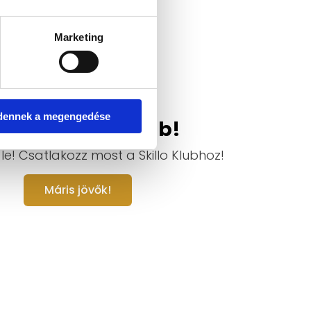
Marketing
dennek a megengedése
itva a Skillo Klub!
le! Csatlakozz most a Skillo Klubhoz!
Máris jövők!