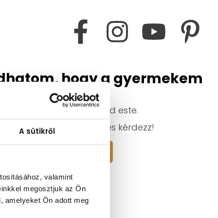
dhatom, hogy a gyermekem
iskolaérett?
yenes online előadás kedd este.
 le a helyed, csatlakozz és kérdezz!
A sütikről
Máris regisztrálok!
tosításához, valamint
einkkel megosztjuk az Ön
l, amelyeket Ön adott meg