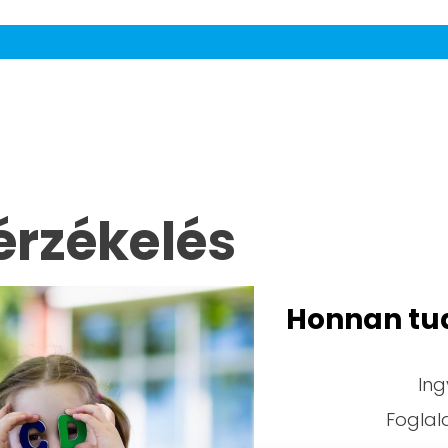
érzékelés
Honnan tu
Ing
Foglald