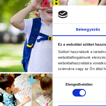
Beleegyezés
Ez a weboldal sütiket haszn
Sütiket használunk a tartal
weboldalforgalmunk elemzésé
weboldalhasználatra vonatko
számukra vagy az Ön által ha
Hozzájárulás
Elengedhetetlen
kiválasztása