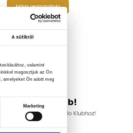
Máris regisztrálok!
A sütikről
tosításához, valamint
einkkel megosztjuk az Ön
l, amelyeket Ön adott meg
itva a Skillo Klub!
Marketing
le! Csatlakozz most a Skillo Klubhoz!
Máris jövők!