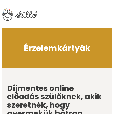
Érzelemkártyák
Díjmentes online
előadás szülőknek, akik
szeretnék, hogy
gyermekük bátran