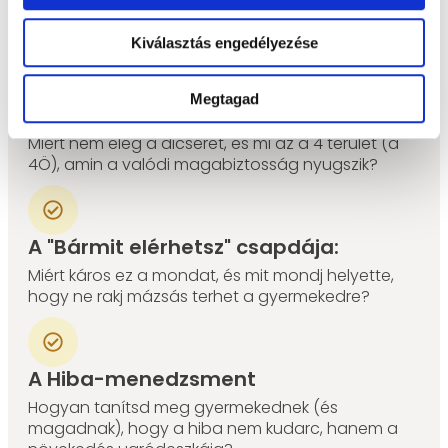
Íme a fókusztémáink amiket kifejtek az előadásban:
Kiválasztás engedélyezése
Megtagad
Az önbizalom 4 tartóoszlopa
Miért nem elég a dicséret, és mi az a 4 terület (a
4Ö), amin a valódi magabiztosság nyugszik?
A "Bármit elérhetsz" csapdája:
Miért káros ez a mondat, és mit mondj helyette,
hogy ne rakj mázsás terhet a gyermekedre?
A Hiba-menedzsment
Hogyan tanítsd meg gyermekednek (és
magadnak), hogy a hiba nem kudarc, hanem a