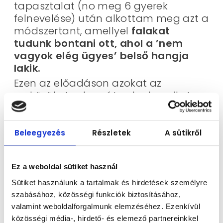
tapasztalat (no meg 6 gyerek
felnevelése) után alkottam meg azt a
módszertant, amellyel
falakat
tudunk bontani ott, ahol a ’nem
vagyok elég ügyes’ belső hangja
lakik.
Ezen az előadáson azokat az
eszközöket adom át neked, amiket
nap mint nap használok a
foglalkozásaimon és otthon is, hogy a
te gyermeked is bátran,
Beleegyezés
Részletek
A sütikről
magabiztosan vágjon bele az új
kihívásokba.
Ez a weboldal sütiket használ
Szerettel várlak! –
Az űrlap kitöltésével máris
Sütiket használunk a tartalmak és hirdetések személyre
részt vehetsz az előadáson!
szabásához, közösségi funkciók biztosításához,
Jössz te is?
valamint weboldalforgalmunk elemzéséhez. Ezenkívül
közösségi média-, hirdető- és elemező partnereinkkel