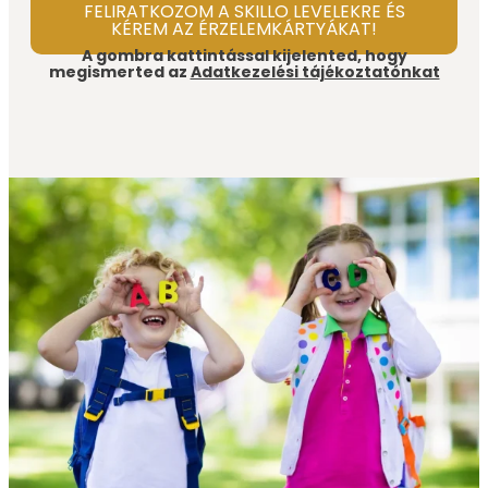
FELIRATKOZOM A SKILLO LEVELEKRE ÉS
KÉREM AZ ÉRZELEMKÁRTYÁKAT!
A gombra kattintással kijelented, hogy
megismerted az
Adatkezelési tájékoztatónkat