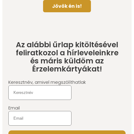
Jövök én is!
Az alábbi űrlap kitöltésével
feliratkozol a hírleveleinkre
és máris küldöm az
Érzelemkártyákat!
Keresztnév, amivel megszólíthatlak
Email