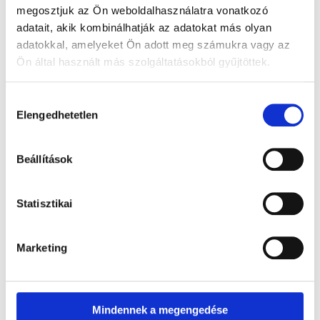
megosztjuk az Ön weboldalhasználatra vonatkozó
adatait, akik kombinálhatják az adatokat más olyan
adatokkal, amelyeket Ön adott meg számukra vagy az
Ön által használt más szolgáltatásokból gyűjtöttek.
Hozzájárulás
Elengedhetetlen
kiválasztása
Beállítások
Statisztikai
Marketing
Mindennek a megengedése
Miről fog szólni az előadás?