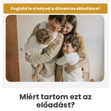
Foglald le a helyed a dímentes előadásra!
Miért tartom ezt az
előadást?