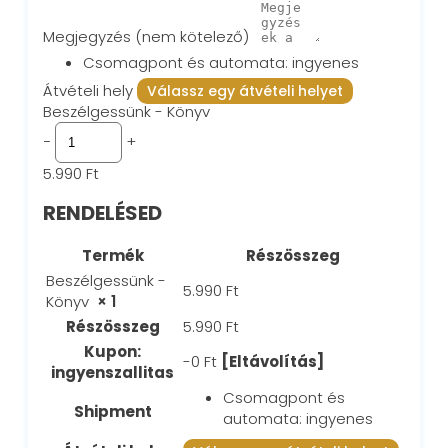
Megjegyzés
(nem kötelező)
Csomagpont és automata:
ingyenes
Átvételi hely
Válassz egy átvételi helyet
Beszélgessünk - Könyv
−
+
5.990
Ft
RENDELÉSED
Termék
Részösszeg
Beszélgessünk -
5.990
Ft
Könyv
× 1
Részösszeg
5.990
Ft
Kupon:
-
0
Ft
[Eltávolítás]
ingyenszallitas
Csomagpont és
Shipment
automata:
ingyenes