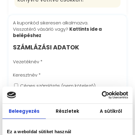
A kuponkód sikeresen alkalmazva.
Visszatérő vásárló vagy?
Kattints ide a
belépéshez
SZÁMLÁZÁSI ADATOK
Vezetéknév
*
Keresztnév
*
Céges számlázás
(nem kötelező)
Cégnév
(nem kötelező)
Beleegyezés
Részletek
A sütikről
Adószám
(nem kötelező)
Ez a weboldal sütiket használ
Adószám
(nem kötelező)