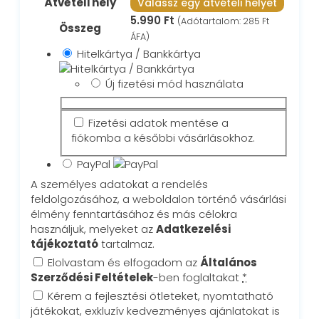
Átvételi hely
Válassz egy átvételi helyet
5.990
Ft
(Adótartalom:
285
Ft
Összeg
ÁFA)
Hitelkártya / Bankkártya
Új fizetési mód használata
Fizetési adatok mentése a
fiókomba a későbbi vásárlásokhoz.
PayPal
A személyes adatokat a rendelés
feldolgozásához, a weboldalon történő vásárlási
élmény fenntartásához és más célokra
használjuk, melyeket az
Adatkezelési
tájékoztató
tartalmaz.
Elolvastam és elfogadom az
Általános
Szerződési Feltételek
-ben foglaltakat
*
Kérem a fejlesztési ötleteket, nyomtatható
játékokat, exkluzív kedvezményes ajánlatokat is