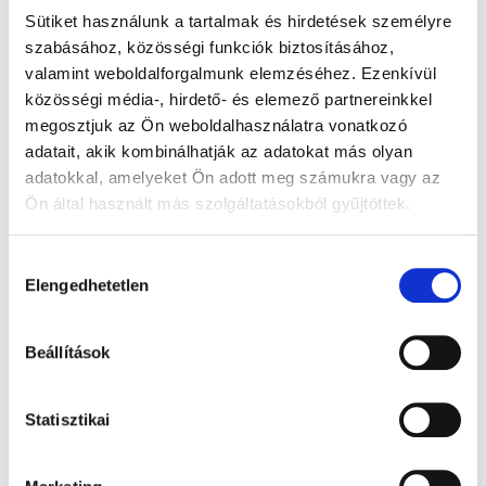
Sütiket használunk a tartalmak és hirdetések személyre
szabásához, közösségi funkciók biztosításához,
Ország
*
valamint weboldalforgalmunk elemzéséhez. Ezenkívül
Irányítószám
*
közösségi média-, hirdető- és elemező partnereinkkel
megosztjuk az Ön weboldalhasználatra vonatkozó
Város
*
adatait, akik kombinálhatják az adatokat más olyan
adatokkal, amelyeket Ön adott meg számukra vagy az
Utca, házszám
*
Ön által használt más szolgáltatásokból gyűjtöttek.
Emelet, lépcsőház, lakás, stb.
(nem kötelező)
Hozzájárulás
Elengedhetetlen
kiválasztása
Megye
(nem kötelező)
Telefonszám
*
Beállítások
E-mail cím
*
Statisztikai
SZÁLLÍTÁSI ADATOK