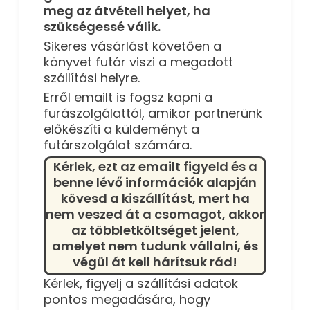
meg az átvételi helyet, ha
szükségessé válik.
Sikeres vásárlást követően a
könyvet futár viszi a megadott
szállítási helyre.
Erről emailt is fogsz kapni a
furászolgálattól, amikor partnerünk
előkészíti a küldeményt a
futárszolgálat számára.
Kérlek, ezt az emailt figyeld és a
benne lévő információk alapján
kövesd a kiszállítást, mert ha
nem veszed át a csomagot, akkor
az többletköltséget jelent,
amelyet nem tudunk vállalni, és
végül át kell hárítsuk rád!
Kérlek, figyelj a szállítási adatok
pontos megadására, hogy