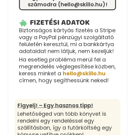
számodra (hello@skillo.hu)!
FIZETÉSI ADATOK
Biztonságos kártyás fizetés a Stripe
vagy a PayPal pénzügyi szolgáltató
felületén keresztül, mi a bankkártya
adataidat nem látjuk, nem kezeljük!
Ha esetleg probléma merül fel a
megrendelés véglegesítése közben,
keress minket a
hello@skillo.hu
címen, hogy segíthessünk neked!
Figyelj! – Egy hasznos tipp!
Lehetőséged van több könyvet is
rendelni egy rendeléssel egy
szállításban, így a futárköltség egy
könyvre vetítve csökken!