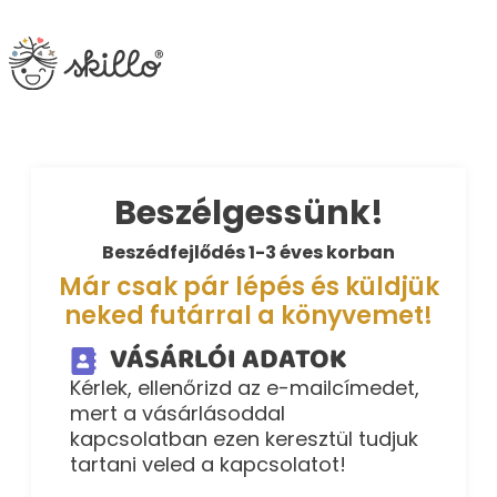
Beszélgessünk!
Beszédfejlődés 1-3 éves korban
Már csak pár lépés és küldjük
neked futárral a könyvemet!
VÁSÁRLÓI ADATOK
Kérlek, ellenőrizd az e-mailcímedet,
mert a vásárlásoddal
kapcsolatban ezen keresztül tudjuk
tartani veled a kapcsolatot!