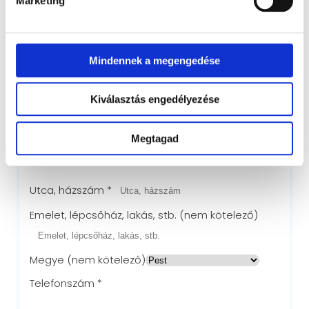
Marketing
Vezetéknév
*
Keresztnév
*
Cégnév
(nem kötelező)
Mindennek a megengedése
Kiválasztás engedélyezése
Ország
*
Irányítószám
*
Megtagad
Város
*
Utca, házszám
*
Emelet, lépcsőház, lakás, stb.
(nem kötelező)
Megye
(nem kötelező)
Telefonszám
*