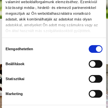
valamint weboldalforgalmunk elemzéséhez. Ezenkívül
közösségi média-, hirdető- és elemező partnereinkkel
megosztjuk az Ön weboldalhasználatra vonatkozó
adatait, akik kombinálhatják az adatokat más olyan
adatokkal, amelyeket Ön adott meg számukra vagy az
Honnan tudhatom, hogy a
gyermekem iskolaérett?
Ön által használt más szolgáltatásokból gyűjtöttek.
Ingyenes online előadás kedd este.
Hozzájárulás
Foglald le a helyed, csatlakozz és kérdezz!
Elengedhetetlen
kiválasztása
Máris regisztrálok!
Beállítások
Statisztikai
Marketing