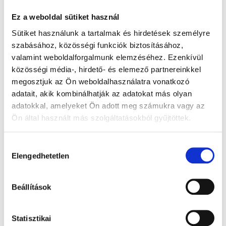
hogy ez sokat segített önállóbbá válniuk.
Ez a weboldal sütiket használ
Tudták, mikor mi következik.
Sütiket használunk a tartalmak és hirdetések személyre
Tudták, mikor van óvoda, mikor jön a szünet, mikor
szabásához, közösségi funkciók biztosításához,
van különóra vagy születésnap.
valamint weboldalforgalmunk elemzéséhez. Ezenkívül
közösségi média-, hirdető- és elemező partnereinkkel
megosztjuk az Ön weboldalhasználatra vonatkozó
A gyerekeim számára a naptár nem csak egy papír
adatait, akik kombinálhatják az adatokat más olyan
volt a falon, hanem egy eszköz a biztonsághoz és az
adatokkal, amelyeket Ön adott meg számukra vagy az
önállósághoz.
Ön által használt más szolgáltatásokból gyűjtöttek.
Ezért készítettem el ezt a gyereknaptárat neked.
Mert hiszem, hogy ha egy kisgyerek látja maga előtt a
Hozzájárulás
holnapot, akkor sokkal magabiztosabban működik a
Elengedhetetlen
kiválasztása
mindennapokban.
Mi lenne, ha 2026-ban elkezdenétek használni?
Beállítások
Kérem a 2026-os gyereknaptárat!
Statisztikai