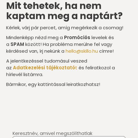
Mit tehetek, ha nem
kaptam meg a naptárt?
Kérlek, várj pár percet, amíg megérkezik a csomag!
Mindenképp nézd meg a
Promóciós
levelek és
a
SPAM
között! Ha probléma merülne fel vagy
kérdésed van, írj nekünk a
hello@skillo.hu
címre!
A jelentkezéssel tudomásul veszed
az
Adatkezelési
tájékoztató
t
és feliratkozol a
hírlevél listámra.
Bármikor, egy kattintással leiratkozhatsz!
Keresztnév, amivel megszólíthatlak