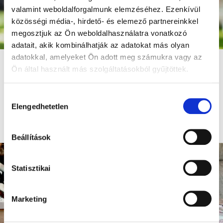
valamint weboldalforgalmunk elemzéséhez. Ezenkívül
közösségi média-, hirdető- és elemező partnereinkkel
megosztjuk az Ön weboldalhasználatra vonatkozó
adatait, akik kombinálhatják az adatokat más olyan
adatokkal, amelyeket Ön adott meg számukra vagy az
Honnan tudhatom, hogy a
Ön által használt más szolgáltatásokból gyűjtöttek.
gyermekem iskolaérett?
Ingyenes online előadás kedd este.
Hozzájárulás
Foglald le a helyed, csatlakozz és kérdezz!
Elengedhetetlen
kiválasztása
Máris regisztrálok!
Beállítások
Statisztikai
Marketing